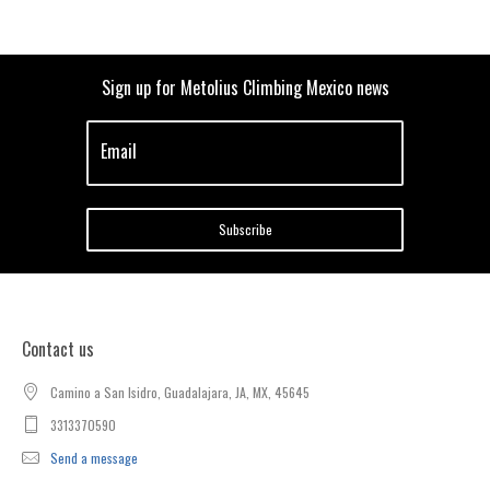
Sign up for Metolius Climbing Mexico news
Email
Subscribe
Contact us
Camino a San Isidro, Guadalajara, JA, MX, 45645
3313370590
Send a message