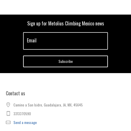
Sign up for Metolius Climbing Mexico news
Email
Subscribe
Contact us
Camino a San Isidro, Guadalajara, JA, MX, 45645
3313370590
Send a message