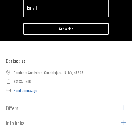
Email
Subscribe
Contact us
Camino a San Isidro, Guadalajara, JA, MX, 45645
3313370590
Send a message
Offers
Info links