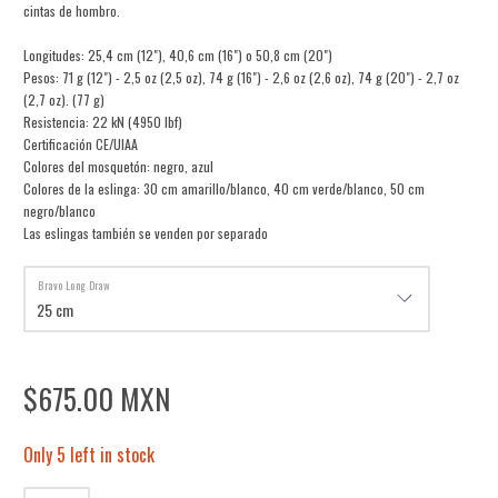
cintas de hombro.
Longitudes: 25,4 cm (12"), 40,6 cm (16") o 50,8 cm (20")
Pesos: 71 g (12") - 2,5 oz (2,5 oz), 74 g (16") - 2,6 oz (2,6 oz), 74 g (20") - 2,7 oz
(2,7 oz). (77 g)
Resistencia: 22 kN (4950 lbf)
Certificación CE/UIAA
Colores del mosquetón: negro, azul
Colores de la eslinga: 30 cm amarillo/blanco, 40 cm verde/blanco, 50 cm
negro/blanco
Las eslingas también se venden por separado
Bravo Long Draw
$675.00 MXN
Only 5 left in stock