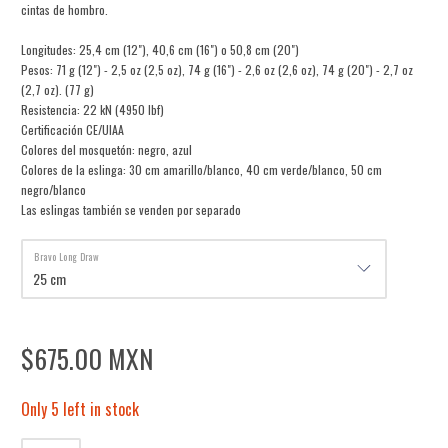
cintas de hombro.
Longitudes: 25,4 cm (12"), 40,6 cm (16") o 50,8 cm (20")
Pesos: 71 g (12") - 2,5 oz (2,5 oz), 74 g (16") - 2,6 oz (2,6 oz), 74 g (20") - 2,7 oz
(2,7 oz). (77 g)
Resistencia: 22 kN (4950 lbf)
Certificación CE/UIAA
Colores del mosquetón: negro, azul
Colores de la eslinga: 30 cm amarillo/blanco, 40 cm verde/blanco, 50 cm
negro/blanco
Las eslingas también se venden por separado
Bravo Long Draw
$675.00 MXN
Only 5 left in stock